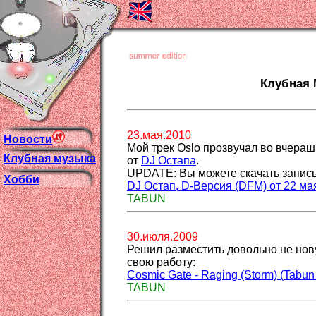
Клубная 
23.мая.2010
Новости
Мой трек Oslo прозвучал во вчер
Клубная музыка
от
DJ Остапа
.
UPDATE: Вы можете скачать запись
Хобби
DJ Остап, D-Версия (DFM) от 22 мая
TABUN
30.июля.2009
Решил разместить довольно не нову
свою работу:
Cosmic Gate - Raging (Storm) (Tabun
TABUN