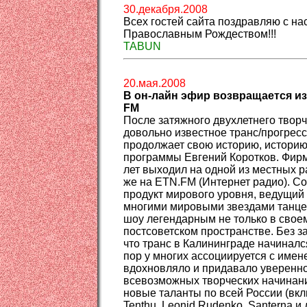
30.декабря.2008
Всех гостей сайта поздравляю с н
Православным Рождеством!!!
TABUN
20.мая.2008
В он-лайн эфир возвращается и
FM
После затяжного двухлетнего твор
довольно известное транс/прогрес
продолжает свою историю, историю
программы Евгений Коротков. Фирм
лет выходил на одной из местных р
же на ETN.FM (Интернет радио). С
продукт мирового уровня, ведущий
многими мировыми звездами танце
шоу легендарным не только в своем
постсоветском пространстве. Без з
что транс в Калининграде начинался
пор у многих ассоциируется с имен
вдохновляло и придавало уверенн
всевозможных творческих начинани
новые таланты по всей России (вк
Tenthu, Leonid Rudenko, Santerna и 