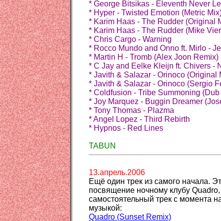
* George Bitsikas - Eleventh Never 
* Hyper - Twisted Emotion (Metric Mix
* Karim Haas - The Rudder (Original 
* Karim Haas - The Rudder (Mike Vie
* Chris Cargo - Warning
* Rocco Mundo and Onno ft. Mirlo - Je'
* Martin H - Tromb (Alex Joon Remix)
* C Jay and Eelke Kleijn ft. Chivers -
* Javith & Salazar - Orinoco (Original 
* Javith & Salazar - Orinoco (Sergio 
* Coldfusion - Tribe Summoning (Dub
* Joy Marquez - Buggin Dreamer (Jose
* Tony Thomas - Plazma
* Angel Lopez - Third Rebirth
* Hypnos - Red Lines
TABUN
13.апрель.2006
Ещё один трек из самого начала. Эт
посвящение ночному клубу Quadro,
самостоятельный трек с момента н
музыкой:
Quadro (Sunset Remix)