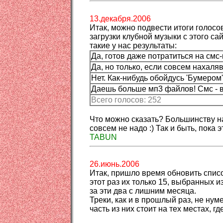
13.декабря.2006
Итак, можно подвести итоги голосо
загрузки клубной музыки с этого с
такие у нас результаты:
Да, готов даже потратиться на смс-
Да, но только, если совсем нахаля
Нет. Как-нибудь обойдусь 'Бумером'
Даешь больше мп3 файлов! Смс - в
Всего голосов: 252
Что можно сказать? Большинству н
совсем не надо :) Так и быть, пока э
TABUN
26.июнь.2006
Итак, пришло время обновить спис
этот раз их только 15, выбранных и
за эти два с лишним месяца.
Треки, как и в прошлый раз, не нум
часть из них стоит на тех местах, г