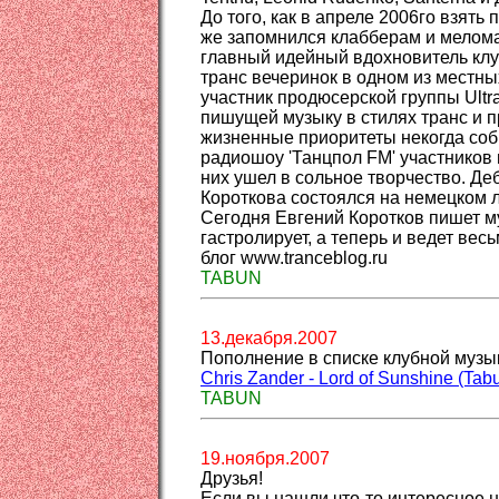
До того, как в апреле 2006го взять
же запомнился клабберам и мелома
главный идейный вдохновитель клуб
транс вечеринок в одном из местны
участник продюсерской группы Ultralig
пишущей музыку в стилях транс и 
жизненные приоритеты некогда со
радиошоу 'Танцпол FM' участников 
них ушел в сольное творчество. Д
Короткова состоялся на немецком л
Сегодня Евгений Коротков пишет м
гастролирует, а теперь и ведет ве
блог www.tranceblog.ru
TABUN
13.декабря.2007
Пополнение в списке клубной музык
Chris Zander - Lord of Sunshine (Tabu
TABUN
19.ноября.2007
Друзья!
Если вы нашли что-то интересное н