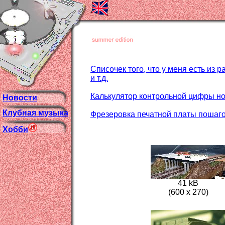
Списочек того, что у меня есть из 
и т.д.
Калькулятор контрольной цифры н
Новости
Клубная музыка
Фрезеровка печатной платы пошаг
Хобби
41 kB
(600 x 270)