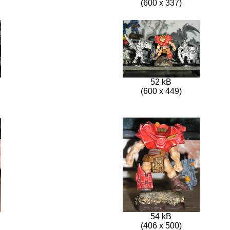
(600 x 337)
52 kB
(600 x 449)
54 kB
(406 x 500)