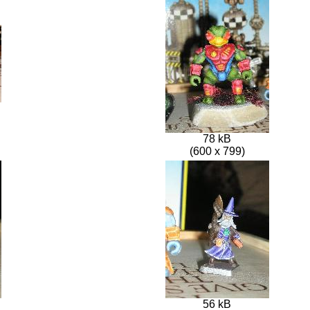
78 kB
(600 x 799)
56 kB