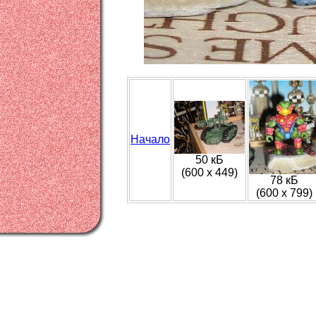
Начало
50 кБ
(600 x 449)
78 кБ
(600 x 799)